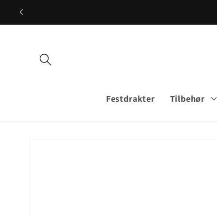
Gå videre
til
innholdet
Festdrakter
Tilbehør
Hopp til
produktinformasjon