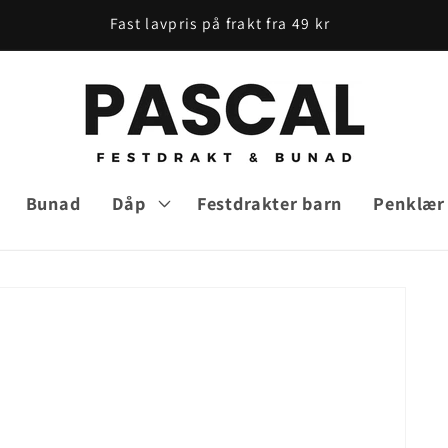
Fast lavpris på frakt fra 49 kr
Bunad
Dåp
Festdrakter barn
Penklær