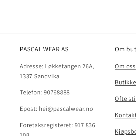
Åpne
medie
1
i
modal
PASCAL WEAR AS
Om but
Adresse: Løkketangen 26A,
Om oss
1337 Sandvika
Butikk
Telefon: 90768888
Ofte st
Epost: hei@pascalwear.no
Kontakt
Foretaksregisteret: 917 836
Kjøpsbe
108