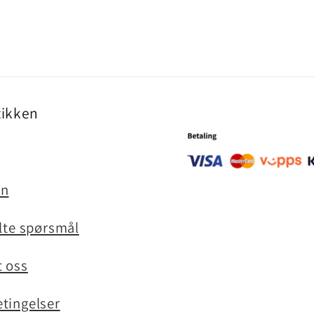
ikken
en
ilte spørsmål
 oss
tingelser