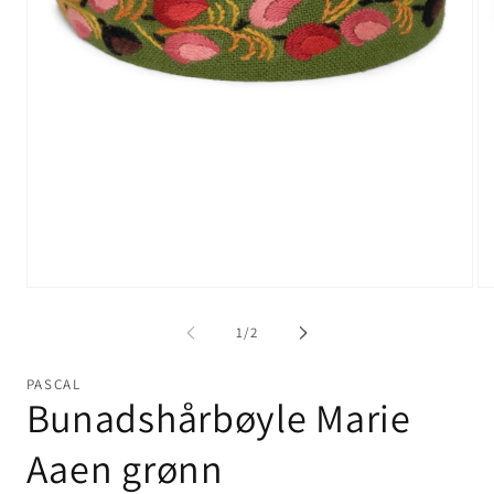
Åpne
Åp
medie
me
1
2
av
1
/
2
i
i
modal
mo
PASCAL
Bunadshårbøyle Marie
Aaen grønn