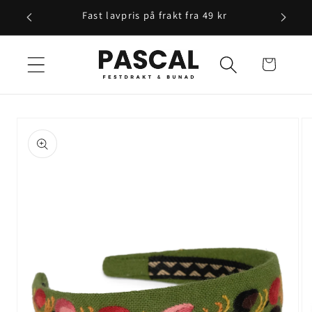
Gå videre
Fast lavpris på frakt fra 49 kr
til
innholdet
Handlekurv
opp til
roduktinformasjon