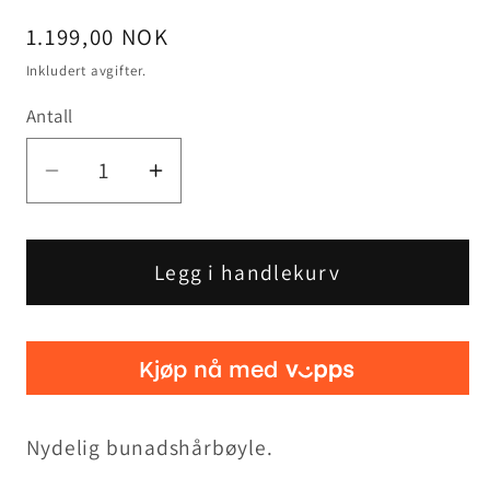
Vanlig
1.199,00 NOK
pris
Inkludert avgifter.
Antall
Senk
Øk
antallet
antallet
for
for
Bunadshårbøyle
Bunadshårbøyle
Legg i handlekurv
Marie
Marie
Aaen
Aaen
grønn
grønn
Nydelig bunadshårbøyle.