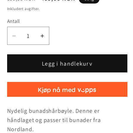
pris
Inkludert avgifter.
Antall
Senk
Øk
antallet
antallet
for
for
Bunadshårbøyle
Bunadshårbøyle
Legg i handlekurv
Nordland
Nordland
grønn
grønn
Nydelig bunadshårbøyle. Denne er
håndlaget og passer til bunader fra
Nordland.