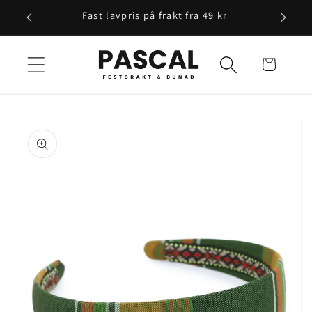
Gå videre
Fast lavpris på frakt fra 49 kr
til
innholdet
Handlekurv
opp til
roduktinformasjon