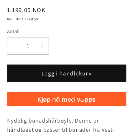
Vanlig
1.199,00 NOK
pris
Inkludert avgifter.
Antall
Senk
Øk
antallet
antallet
for
for
Bunadshårbøyle
Bunadshårbøyle
Legg i handlekurv
Vest-
Vest-
Agder
Agder
B
B
Nydelig bunadshårbøyle. Denne er
håndlaget og passer til bunader fra Vest-