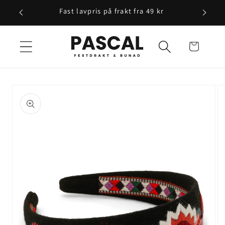
Gå videre
Fast lavpris på frakt fra 49 kr
til
innholdet
Handlekurv
opp til
roduktinformasjon