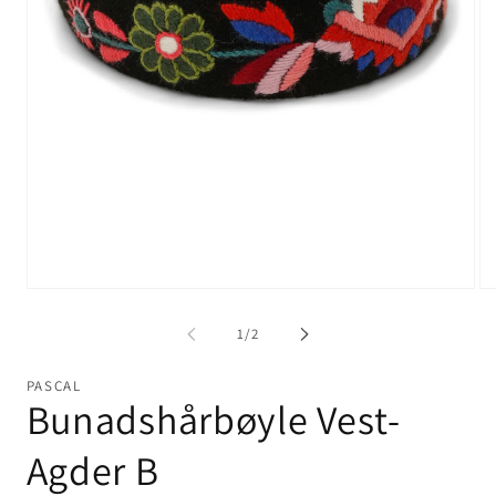
Åp
Åpne
me
medie
2
1
av
1
/
2
i
i
mo
modal
PASCAL
Bunadshårbøyle Vest-
Agder B