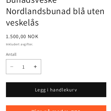
Nordlandsbunad blå uten
veskelås
Vanlig
1.500,00 NOK
pris
Inkludert avgifter.
Antall
Senk
Øk
antallet
antallet
for
for
Bunadsveske
Bunadsveske
Legg i handlekurv
Nordlandsbunad
Nordlandsbunad
blå
blå
uten
uten