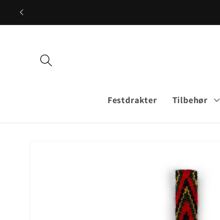
Gå videre
til
innholdet
Festdrakter
Tilbehør
Hopp til
produktinformasjon