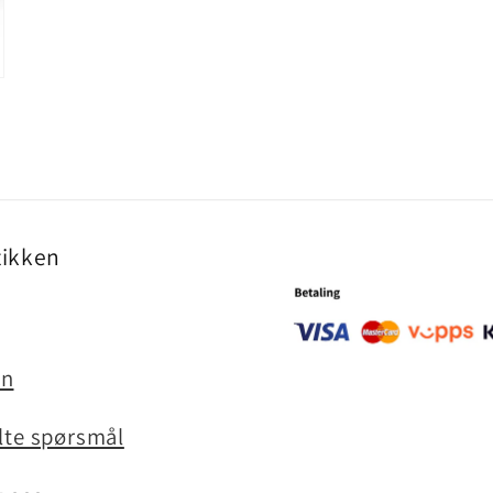
ikken
en
ilte spørsmål