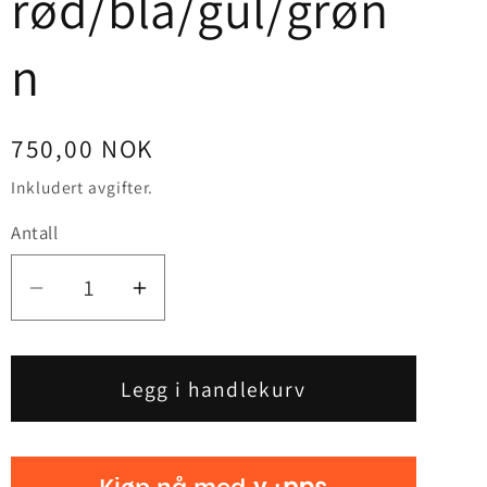
rød/blå/gul/grøn
o
n
n
Vanlig
750,00 NOK
pris
Inkludert avgifter.
Antall
Senk
Øk
antallet
antallet
for
for
Hosebånd
Hosebånd
Legg i handlekurv
til
til
herrebunad
herrebunad
rød/blå/gul/grønn
rød/blå/gul/grønn