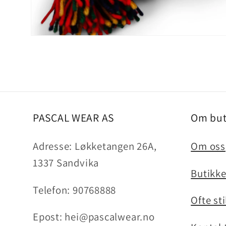
Åpne
medie
2
i
modal
PASCAL WEAR AS
Om but
Adresse: Løkketangen 26A,
Om oss
1337 Sandvika
Butikk
Telefon: 90768888
Ofte st
Epost: hei@pascalwear.no