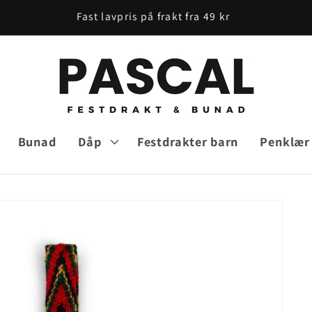
Fast lavpris på frakt fra 49 kr
Bunad
Dåp
Festdrakter barn
Penklær